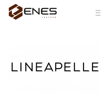
Enes Deri Ürünleri San. Tic. Ltd. Şti.